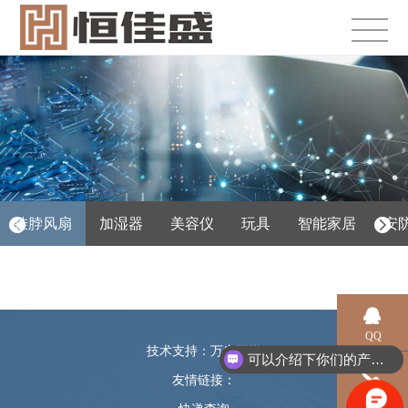
挂脖风扇
加湿器
美容仪
玩具
智能家居
安
QQ
技术支持：万广互联
可以介绍下你们的产品么？
友情链接：
电话