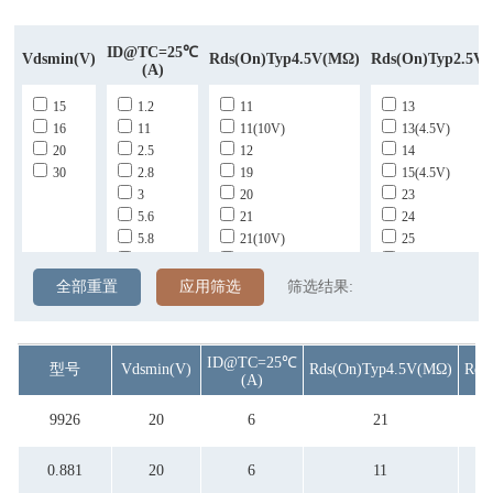
ID@TC=25℃
Vdsmin(v)
Rds(on)typ4.5V(mΩ)
Rds(on)typ2.5V
(A)
15
1.2
11
13
16
11
11(10V)
13(4.5V)
20
2.5
12
14
30
2.8
19
15(4.5V)
3
20
23
5.6
21
24
5.8
21(10V)
25
6
22
25(4.5V)
25(10V)
26
全部重置
应用筛选
筛选结果:
26(10V)
28
40(双)
28(4.5V)
45
50(双)
ID@TC=25℃
型号
Vdsmin(v)
Rds(on)typ4.5V(mΩ)
Rds
46
58
(A)
48
60
50(10V)
62(4.5V)
9926
20
6
21
8.5(10V)
0.881
20
6
11