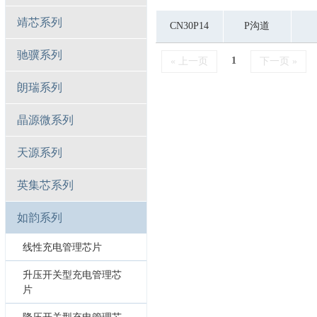
靖芯系列
CN30P14
P沟道
驰骥系列
1
« 上一页
下一页 »
朗瑞系列
晶源微系列
天源系列
英集芯系列
如韵系列
线性充电管理芯片
升压开关型充电管理芯
片