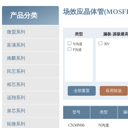
场效应晶体管(MOSFE
产品分类
微盟系列
类型
漏极-源极最高
N沟道
30V
富满系列
P沟道
南麟系列
民芯系列
裕芯系列
全部重置
应用筛选
远翔系列
泉芯系列
型号
类型
漏
拓微系列
CN30N06
N沟道