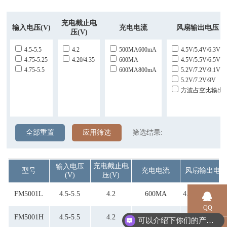
充电截止电
输入电压(V)
充电电流
风扇输出电压
压(V)
4.5-5.5
4.2
500MA600mA
4.5V/5.4V/6.3V
4.75-5.25
4.20/4.35
600MA
4.5V/5.5V/6.5V
4.75-5.5
600MA800mA
5.2V/7.2V/9.1V
5.2V/7.2V/9V
方波占空比输出
全部重置
应用筛选
筛选结果:
充电截止电
输入电压
型号
充电电流
风扇输出电
(V)
压(V)
FM5001L
4.5-5.5
4.2
600MA
4.5V/5.4V/6.3
QQ
FM5001H
4.5-5.5
4.2
600MA
5.2V/7.2V/9V
可以介绍下你们的产品么？