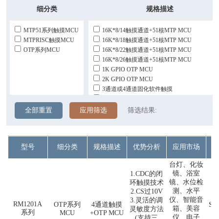
细分类
规格描述
MTP51系列触摸MCU
16K*8/14触摸通道+51核MTP MCU
MTPRISC触摸MCU
16K*8/18触摸通道+51核MTP MCU
OTP系列MCU
16K*8/22触摸通道+51核MTP MCU
16K*8/26触摸通道+51核MTP MCU
1K GPIO OTP MCU
2K GPIO OTP MCU
3通道或4通道固化软件触摸
4K*16/14触摸通道+RISC MTP MCU
4K*16/18触摸通道+RISC MTP MCU
全部重置
应用筛选
筛选结果:
4通道触摸+OTP MCU
通用台灯的8022市场pin To Pin替代8022台灯
型号
细分类
规格描述
优势分析
应用市场
台灯、化妆
镜、浴室
1.CDC的闭
镜、水位检
环触摸技术
测、水平
2.CS过10V
仪、智能音
3.灵活的调
RM1201A
OTP系列
4通道触摸
SO
箱、美容
灵敏度方法
系列
MCU
+OTP MCU
仪、电子
(支持三