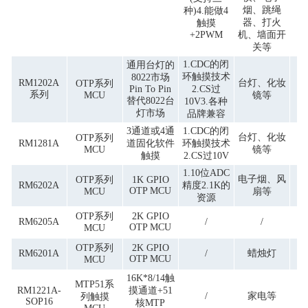
烟、跳绳
种)4.能做4
器、打火
触摸
+2PWM
机、墙面开
关等
1.CDC的闭
通用台灯的
环触摸技术
8022市场
RM1202A
台灯、化妆
OTP系列
Pin To Pin
2.CS过
系列
MCU
镜等
替代8022台
10V3.各种
灯市场
品牌兼容
3通道或4通
1.CDC的闭
台灯、化妆
OTP系列
RM1281A
道固化软件
环触摸技术
MCU
镜等
触摸
2.CS过10V
1.10位ADC
电子烟、风
OTP系列
1K GPIO
RM6202A
精度2.1K的
OTP MCU
MCU
扇等
资源
OTP系列
2K GPIO
RM6205A
/
/
OTP MCU
MCU
OTP系列
2K GPIO
RM6201A
/
蜡烛灯
OTP MCU
MCU
16K*8/14触
MTP51系
RM1221A-
摸通道+51
/
家电等
列触摸
SOP16
核MTP