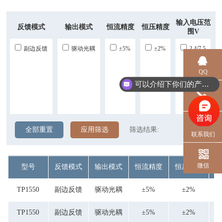
输入电压范
反馈模式
输出模式
恒流精度
恒压精度
围V
副边反馈
驱动光耦
±5%
±2%
2.4/7.5
QQ
可以介绍下你们的产品么？
电话
全部重置
应用筛选
筛选结果:
联系我们
输
微信
型号
反馈模式
输出模式
恒流精度
恒压精度
TP1550
副边反馈
驱动光耦
±5%
±2%
2
TP1550
副边反馈
驱动光耦
±5%
±2%
2