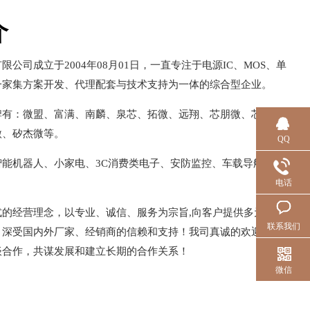
介
公司成立于2004年08月01日，一直专注于电源IC、MOS、单
一家集方案开发、代理配套与技术支持为一体的综合型企业。
牌有：微盟、富满、南麟、泉芯、拓微、远翔、芯朋微、芯联、
微、矽杰微等。
QQ
智能机器人、小家电、3C消费类电子、安防监控、车载导航、智
电话
式的经营理念，以专业、诚信、服务为宗旨,向客户提供多元化、
联系我们
，深受国内外厂家、经销商的信赖和支持！我司真诚的欢迎广大
谈合作，共谋发展和建立长期的合作关系！
微信