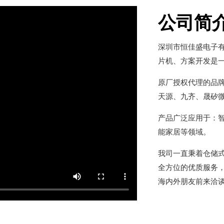
公司简
深圳市恒佳盛电子有限
片机、方案开发是
原厂授权代理的品
天源、九齐、晟矽
产品广泛应用于：
能家居等领域。
我司一直秉着仓储
全方位的优质服务
海内外朋友前来洽