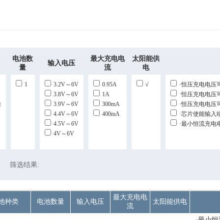
电池数
最大充电电
太阳能供
输入电压
量
流
电
1
3.2V～6V
0.95A
√
·恒压充电电压
3.8V～6V
1A
·恒压充电电压
锺
3.9V～6V
300mA
·恒压充电电压
4.4V～6V
400mA
·芯片使能输入
4.5V～6V
·最小恒流充电
4V～6V
筛选结果:
最大充电电
池种类
电池数量
输入电压
太阳能供电
流
·最小恒