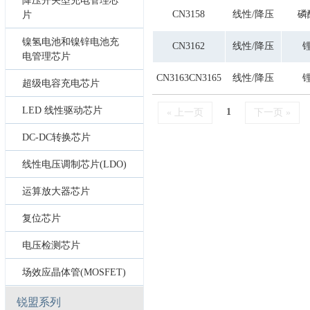
降压开关型充电管理芯
CN3158
线性/降压
磷
片
镍氢电池和镍锌电池充
CN3162
线性/降压
电管理芯片
CN3163CN3165
线性/降压
超级电容充电芯片
LED 线性驱动芯片
1
« 上一页
下一页 »
DC-DC转换芯片
线性电压调制芯片(LDO)
运算放大器芯片
复位芯片
电压检测芯片
场效应晶体管(MOSFET)
锐盟系列