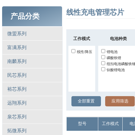
线性充电管理芯片
产品分类
微盟系列
工作模式
电池种类
富满系列
线性/降压
锂电池
磷酸铁锂
南麟系列
纽扣电池磷酸铁
钛酸锂电池
民芯系列
裕芯系列
全部重置
应用筛选
远翔系列
泉芯系列
型号
工作模式
电
拓微系列