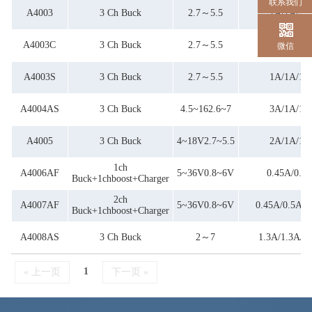
联系我们
A4003
3 Ch Buck
2.7～5.5
2A/2A/2A
A4003C
3 Ch Buck
2.7～5.5
1A/1A/1A
微信
A4003S
3 Ch Buck
2.7～5.5
1A/1A/1A
A4004AS
3 Ch Buck
4.5~162.6~7
3A/1A/1A
A4005
3 Ch Buck
4~18V2.7~5.5
2A/1A/1A
1ch
A4006AF
5~36V0.8~6V
0.45A/0.5
Buck+1chboost+charger
2ch
A4007AF
5~36V0.8~6V
0.45A/0.5A/0
Buck+1chboost+charger
A4008AS
3 Ch Buck
2～7
1.3A/1.3A/1
1
« 上一页
下一页 »