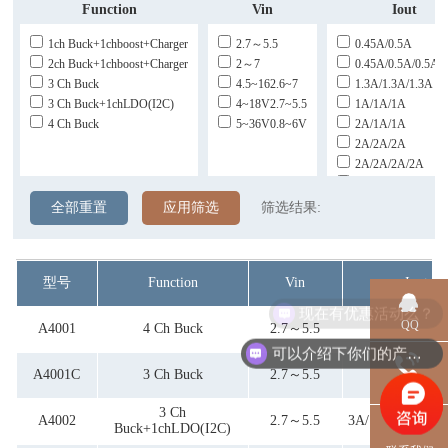
Function
Vin
Iout
1ch Buck+1chboost+charger
2.7～5.5
0.45A/0.5A
2ch Buck+1chboost+charger
2～7
0.45A/0.5A/0.5A
3 Ch Buck
4.5~162.6~7
1.3A/1.3A/1.3A
3 Ch Buck+1chLDO(I2C)
4~18V2.7~5.5
1A/1A/1A
4 Ch Buck
5~36V0.8~6V
2A/1A/1A
2A/2A/2A
2A/2A/2A/2A
3A/1.5A/2A/0.3A
3A/1A/1A
全部重置
应用筛选
筛选结果:
3A/2A/2A
型号
Function
Vin
Iout
现在有优惠活动么？
QQ
A4001
4 Ch Buck
2.7～5.5
2A/2A/2A/
可以介绍下你们的产品么？
A4001C
3 Ch Buck
2.7～5.5
3A/2A/2A
电话
3 Ch
A4002
2.7～5.5
3A/1.5A/2A/0.3
Buck+1chLDO(I2C)