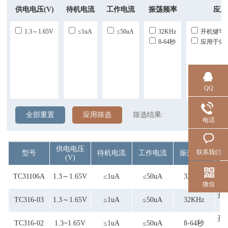
供电电压(V)
待机电流
工作电流
振荡频率
应用
1.3～1.65V
≤1uA
≤50uA
32KHz
开机键可
8-64秒
应用于体
QQ
全部重置
应用筛选
筛选结果:
电话
供电电压
联系我们
型号
待机电流
工作电流
振荡频率
(V)
应
TC31106A
1.3～1.65V
≤1uA
≤50uA
32KHz
微信
开
TC316-03
1.3～1.65V
≤1uA
≤50uA
32KHz
开
TC316-02
1.3~1.65V
≤1uA
≤50uA
8-64秒