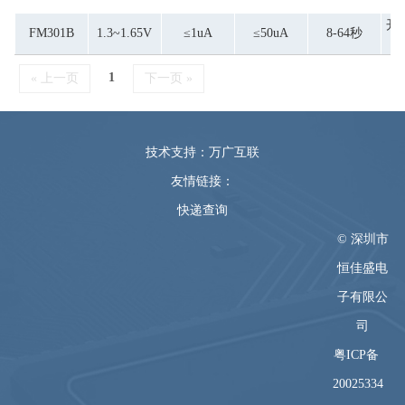
开
FM301B
1.3~1.65V
≤1uA
≤50uA
8-64秒
1
« 上一页
下一页 »
技术支持：万广互联
友情链接：
快递查询
© 深圳市
恒佳盛电
子有限公
司
粤ICP备
20025334