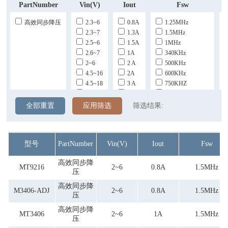
PartNumber
Vin(V)
Iout
Fsw
V
高效同步降压
2.3~6
0.8A
1.25MHz
2.3~7
1.3A
1.5MHz
2.5~6
1.5A
1MHz
2.6~7
1A
340KHz
2~6
2 A
500KHz
4.5~16
2A
600KHz
4.5~18
3 A
750KHZ
4.5~21
3.5 A
800KHz
4.5~22
3A
ADJ(max:1MHz)
全部重置
应用筛选
筛选结果:
5~100
5A
5~40
6A
型号
PartNumber
Vin(V)
Iout
Fsw
高效同步降
MT9216
2~6
0.8A
1.5MHz
压
高效同步降
M3406-ADJ
2~6
0.8A
1.5MHz
压
高效同步降
MT3406
2~6
1A
1.5MHz
压