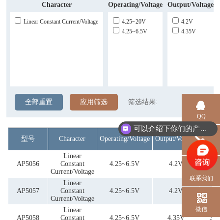
Character
Operating/Voltage
Output/Voltage
Linear Constant Current/Voltage
4.25~20V
4.2V
4.25~6.5V
4.35V
全部重置
应用筛选
筛选结果:
QQ
可以介绍下你们的产品么？
型号
Character
Operating/Voltage
Output/Voltage
Quies
电话
Linear
AP5056
Constant
4.25~6.5V
4.2V
35
Current/Voltage
联系我们
Linear
AP5057
Constant
4.25~6.5V
4.2V
35
Current/Voltage
微信
Linear
AP5058
Constant
4.25~6.5V
4.35V
35