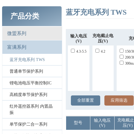
蓝牙充电系列 TWS
产品分类
微盟系列
充电截止电
输入电压
充
(V)
压(V)
富满系列
4.3-5.5
4.2
150/3
200/
蓝牙充电系列 TWS
300m
普通单节保护系列
锂电池电压平衡控制IC
高精度单节保护系列
全部重置
应用筛选
红外遥控器系列 内置晶
振
充电截止
输入电压
型号
单节保护二合一系列
(V)
压(V)