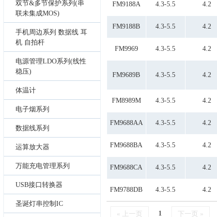
双节&多节保护系列(串
FM9188A
4.3-5.5
4.2
联未集成MOS)
FM9188B
4.3-5.5
4.2
手机周边系列 数据线 耳
机 自拍杆
FM9969
4.3-5.5
4.2
电源管理LDO系列(线性
稳压)
FM9689B
4.3-5.5
4.2
体温计
FM8989M
4.3-5.5
4.2
电子烟系列
FM9688AA
4.3-5.5
4.2
数据线系列
FM9688BA
4.3-5.5
4.2
运算放大器
万能充电管理系列
FM9688CA
4.3-5.5
4.2
USB接口转换器
FM9788DB
4.3-5.5
4.2
圣诞灯串控制IC
1
« 上一页
下一页 »