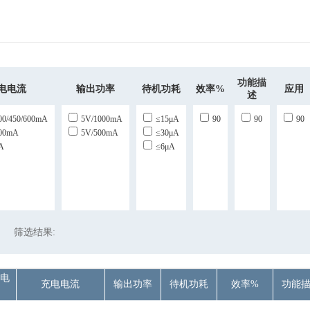
功能描
电电流
输出功率
待机功耗
效率%
应用
述
00/450/600mA
5V/1000mA
≤15μA
90
90
90
300mA
5V/500mA
≤30μA
A
≤6μA
筛选结果:
电
充电电流
输出功率
待机功耗
效率%
功能