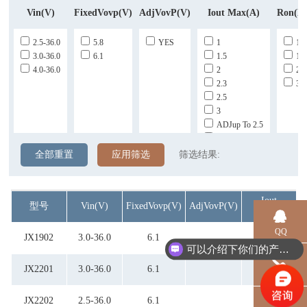
Vin(V)
FixedVovp(V)
AdjVovP(V)
Iout Max(A)
Ron(m
2.5-36.0
5.8
YES
1
13
3.0-36.0
6.1
1.5
13
4.0-36.0
2
20
2.3
35
2.5
3
ADJup To 2.5
ADJup To 3.0
全部重置
应用筛选
筛选结果:
Iout
型号
Vin(V)
FixedVovp(V)
AdjVovP(V)
Max(A)
QQ
JX1902
3.0-36.0
6.1
1
可以介绍下你们的产品么？
JX2201
3.0-36.0
6.1
1.5
电话
JX2202
2.5-36.0
6.1
2