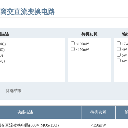
非照离交直流变换电路
能描述
待机功耗
输
0Q)
<100mW
12
Q)
<150mW
4W
Q)
5W
5Q）
6W
筛选结果:
功能描述
待机功耗
交直流变换电路(800V MOS/15Q）
<150mW