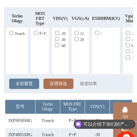
MOS
Techn
Vgs(t
FRT
VDS(V)
VGS(±A)
ESDHBM(KV)
Ology
Min(
Type
Trench
P+P
-20
12
/
-0.
-30
20
-0.
-60
0.5
-0.
-1
全部重置
应用筛选
筛选结果:
Techn
MOS FRT
型号
VDS(V)
VGS(±A)
Ology
Type
QQ
JXP9958SRG
Trench
P+P
-60
20
可以介绍下你们的产品么？
JXP4805SRG
Trench
P+P
-30
20
电话