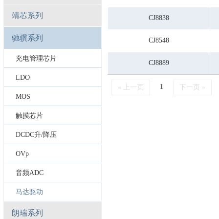
靖芯系列
CJ8838
驰骥系列
CJ8548
充电管理芯片
CJ8889
LDO
1
« 上一页
下一页 »
MOS
触摸芯片
DCDC升/降压
OVp
音频ADC
马达驱动
朗瑞系列