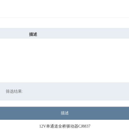
描述
筛选结果:
描述
12V单通道全桥驱动器CJ8837