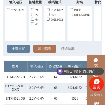
输入电压
按键数量
编码格式
封装
替代
2.2V~3.6V
21
6121/6122
DICE
27
8521
DICE/SOP16
64
9028/9012
66
全部重置
应用筛选
筛选结果:
QQ
型号
输入电压
按键数量
编码格式
封装
可以介绍下你们的产品么？
HTM6222CRT
2.2V~3.6V
64
6121/6122
DICE
电话
HTM6122CRT-
2.2V~3.6V
66
6121/6122
DICE/SOP16
XXX
联系我们
HTM8521-3B
2.2V~3.6V
66
8521
DICE/SOP16