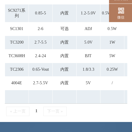
SC9271系
0.85-5
内置
1.2-5.0V
0.5W0.25W
列
微信
SC1301
2-6
可选
ADJ
0.5W
TC3200
2.7-5.5
内置
5.0V
1W
≤
TC3608H
2.4-24
内置
BJT
5W
≤
TC2306
0.65-Vout
内置
1.8/3.3
0.25W
4004E
2.7-5.5V
内置
5V
/
1
« 上一页
下一页 »