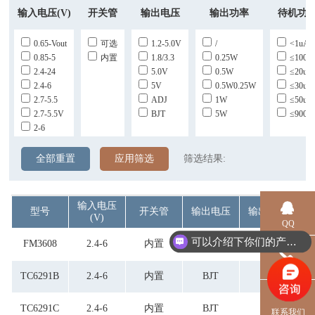
输入电压(V)
开关管
输出电压
输出功率
待机功
0.65-Vout
可选
1.2-5.0V
/
<1uA
0.85-5
内置
1.8/3.3
0.25W
≤100u
2.4-24
5.0V
0.5W
≤20uA
2.4-6
5V
0.5W0.25W
≤30uA
2.7-5.5
ADJ
1W
≤50uA
2.7-5.5V
BJT
5W
≤900u
2-6
全部重置
应用筛选
筛选结果:
输入电压
型号
开关管
输出电压
输出功率
待
(V)
QQ
可以介绍下你们的产品么？
FM3608
2.4-6
内置
BJT
5W
≤
电话
TC6291B
2.4-6
内置
BJT
5W
≤
TC6291C
2.4-6
内置
BJT
5W
≤
联系我们