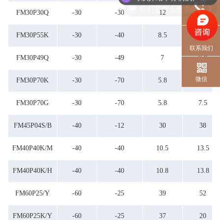
你们是怎么收费的呢？
FM30P30Q
-30
-30
12
18
电话
FM30P55K
-30
-40
8.5
11
联系我们
FM30P49Q
-30
-49
7
8.8
微信
FM30P70K
-30
-70
5.8
7.8
FM30P70G
-30
-70
5.8
7.5
FM45P04S/B
-40
-12
30
38
FM40P40K/M
-40
-40
10.5
13.5
FM40P40K/H
-40
-40
10.8
13.8
FM60P25/Y
-60
-25
39
52
FM60P25K/Y
-60
-25
37
20