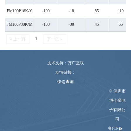
FM100P18K/Y
-100
-18
85
110
FM100P30K/M
-100
-30
45
55
1
« 上一页
下一页 »
技术支持：万广互联
友情链接：
快递查询
© 深圳市
恒佳盛电
子有限公
司
粤ICP备