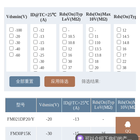
Rds(on)Typ
Rds(on)max
ID@TC=25℃
Vdsmin(v)
Rds(on)Typ
LoV(mΩ)
10V(mΩ)
(A)
-100
-12
-
-
12
-20
-13
10.5
11
14.5
-30
-15
10.8
110
14.8
-40
-18
12
13.5
16
-60
-25
16
13.8
17
-30
30
18
22
-40
37
20
38
-49
39
38
48
-70
45
52
49
全部重置
应用筛选
筛选结果:
5.8
55
50
7
7.5
8
8.5
7.8
9
Rds(on)Typ
Rds(on)ma
ID@TC=25℃
型号
Vdsmin(v)
85
8.8
95
LoV(mΩ)
10V(mΩ)
(A)
FM021DP20/Y
-20
-13
-
-
QQ
可以介绍下你们的产品么？
FM30P15K
-30
-15
16
20