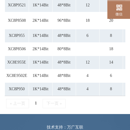
XC8P9521
1K*14Bit
48*8Bit
12
14
微信
XC8P8508
2K*14Bit
96*8Bit
18
20
Bi
XC8P955
1K*14Bit
48*8Bit
6
8
XC8P8506
2K*14Bit
80*8Bit
18
XC8E955E
1K*14Bit
48*8Bit
12
14
XC8E9502E
1K*14Bit
48*8Bit
4
6
XC8P950
1K*14Bit
48*8Bit
4
8
1
« 上一页
下一页 »
技术支持：万广互联