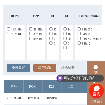
ROM
E2P
1/O
1/O
Timer/Counter
1K*14Bit
48*8Bit
12
14
8-Bit X 2
2K*14Bit
80*8Bit
18
18
8-Bit×1
96*8Bit
4
20
8-Bit×1/12bitX 5
6
6
8-Bit×2
8
全部重置
应用筛选
筛选结果:
QQ
可以介绍下你们的产品么？
型号
ROM
E2P
1/O
1/O
Tim
电话
XC8P9520
1K*14Bit
48*8Bit
4
6
联系我们