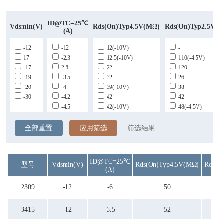
ID@TC=25℃
Vdsmin(v)
Rds(on)typ4.5V(mΩ)
Rds(on)typ2.5V
(A)
-12
-12
12(-10V)
-
17
-2.3
12.5(-10V)
110(-4.5V)
-17
2.6
22
120
-19
-3.5
32
26
-20
-4
39(-10V)
38
-30
-4.2
42
42
-4.5
42(-10V)
48(-4.5V)
-4.8
48(-10V)
54(-4.5)
-5
50
55
全部重置
应用筛选
筛选结果:
-6
50(-10V)
55(-4.5V)
-8
52
56(-4.5)
52(-10V)
68
ID@TC=25℃
型号
Vdsmin(v)
Rds(on)typ4.5V(mΩ)
Rds(
68
70
(A)
95
88
98(-10V)
90
2309
-12
-6
50
3415
-12
-3.5
52