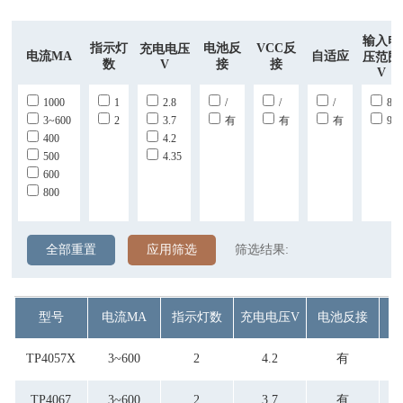
输入电
指示灯
电池反
VCC反
充电电压
电流mA
自适应
压范围
数
V
接
接
V
1000
1
2.8
/
/
/
8
3~600
2
3.7
有
有
有
9
400
4.2
500
4.35
600
800
全部重置
应用筛选
筛选结果:
型号
电流mA
指示灯数
充电电压V
电池反接
V
TP4057X
3~600
2
4.2
有
TP4067
3~600
2
3.7
有