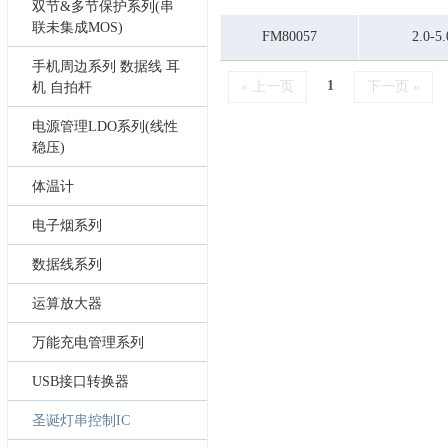
双节&多节保护系列(串
联未集成MOS)
FM80057
2.0-5.
手机周边系列 数据线 耳
1
« 上一页
下一页 »
机 自拍杆
电源管理LDO系列(线性
稳压)
体温计
电子烟系列
数据线系列
运算放大器
万能充电管理系列
USB接口转换器
圣诞灯串控制IC