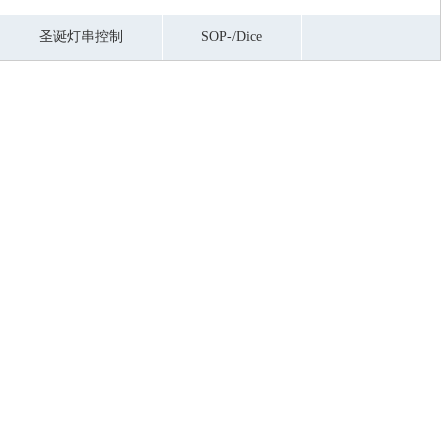
圣诞灯串控制
SOP-/dice