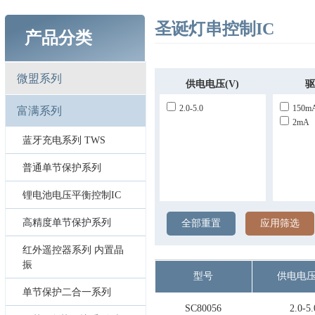
圣诞灯串控制IC
产品分类
微盟系列
供电电压(V)
驱
2.0-5.0
150m
富满系列
2mA
蓝牙充电系列 TWS
普通单节保护系列
锂电池电压平衡控制IC
高精度单节保护系列
全部重置
应用筛选
红外遥控器系列 内置晶
振
型号
供电电压
单节保护二合一系列
SC80056
2.0-5.