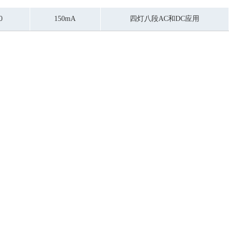
0
150mA
四灯八段AC和DC应用