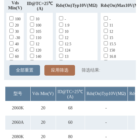
Vds
ID@TC=25℃
Rds(on)Typ10V(mΩ)
Rds(on)max10V(m
Min(v)
(A)
100
10
-
-
20
100
1.9
11
30
105
10
12
-30
110
12
15
40
12
12.5
15.5
45
120
124
150
60
140
13
16.8
68
15
15
17.5
75
-15
15.5
18
全部重置
应用筛选
筛选结果:
80
150
16
19.5
85
20
18.5
2.5
30
2.4
20
ID@TC=25℃
型号
Vds Min(v)
Rds(on)Typ10V(mΩ)
Rds(
-30
2.5
21
(A)
40
2.7
22
45
2.8
3
2060K
20
68
-
50
3
3.4
60
3.2
3.6
2060A
20
60
-
68
3.5
3.8
8
3.8
4.5
2080K
20
80
-
8.5
35
4.8