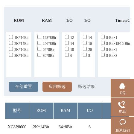
ROM
RAM
1/O
1/O
Timer/Co
1K*16Bit
128*8Bit
12
14
8-Bit×1
2K*14Bit
256*8Bit
14
16
8-Bit×18/16-Bitt
2K*16Bit
64*8Bit
18
20
8-Bit×2
8K*16Bit
80*8Bit
6
8
8-Bit×3
全部重置
应用筛选
筛选结果:
QQ
型号
ROM
RAM
1/O
1/O
Tim
电话
XC8P8600
2K*14Bit
64*8Bit
6
8
联系我们