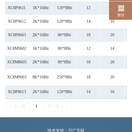
XC8P9611
1K*16Bit
128*8Bit
12
14
微信
XC8P9612
2K*16Bit
128*8Bit
14
16
XC8P8603
2K*16Bit
80*8Bit
18
20
XC8M9602
1K*16Bit
80*8Bit
12
14
XC8M8605
2K*16Bit
80*8Bit
18
20
8-
XC8M9003
8K*16Bit
256*8Bit
18
20
Bi
XC8P8613
2K*16Bit
128*8Bit
14
16
1
« 上一页
下一页 »
技术支持：万广互联