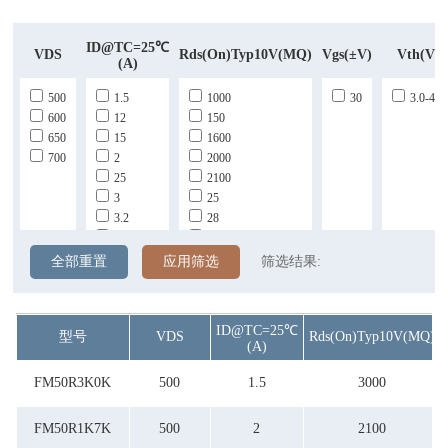
ID@TC=25℃
VDS
Rds(on)Typ10V(mQ)
Vgs(±V)
Vth(V)
(A)
500
1.5
1000
30
3.0-4.5
600
12
150
650
15
1600
700
2
2000
25
2100
3
25
3.2
28
38
280
43
29
全部重置
应用筛选
筛选结果:
5
3000
68
32
7
37
ID@TC=25℃
型号
VDS
Rds(on)Typ10V(mQ)
7.5
380
(A)
71
40
74
500
FM50R3K0K
500
1.5
3000
78
600
8
700
FM50R1K7K
500
2
2100
82
77