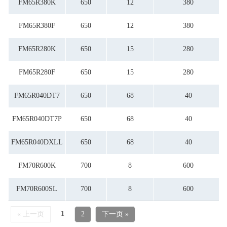
FM65R380K
650
12
380
FM65R380F
650
12
380
FM65R280K
650
15
280
FM65R280F
650
15
280
FM65R040DT7
650
68
40
FM65R040DT7P
650
68
40
FM65R040DXLL
650
68
40
FM70R600K
700
8
600
FM70R600SL
700
8
600
1
« 上一页
2
下一页 »