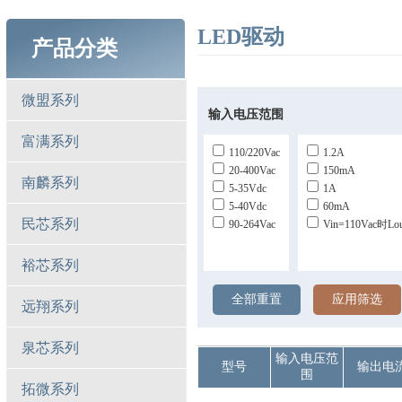
LED驱动
产品分类
微盟系列
输入电压范围
富满系列
110/220Vac
1.2A
20-400Vac
150mA
南麟系列
5-35Vdc
1A
5-40Vdc
60mA
民芯系列
90-264Vac
Vin=110Vac时lo
裕芯系列
全部重置
应用筛选
远翔系列
泉芯系列
输入电压范
型号
输出电
围
拓微系列