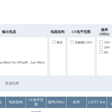
频率
输出电流
电路架构
CE电平范围
(MHz)
降压
非隔离0.5/0.9
12W
20W
6W
ut≤40mA Vin=20Vac时，Iout<80mA
筛选结果:
CE电平范
流
电路架构
频率(MHz)
效率
LSFET Ron
围