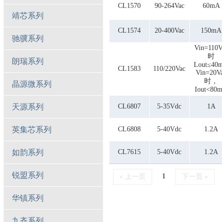
CL1570
90-264Vac
60mA
靖芯系列
CL1574
20-400Vac
150mA
驰骥系列
Vin=110V
时
朗瑞系列
Lout≤40
CL1583
110/220Vac
Vin=20V
时，
晶源微系列
Iout<80
天源系列
CL6807
5-35Vdc
1A
英集芯系列
CL6808
5-40Vdc
1.2A
如韵系列
CL7615
5-40Vdc
1.2A
锐盟系列
1
« 上一页
下一页 »
华镇系列
九齐系列