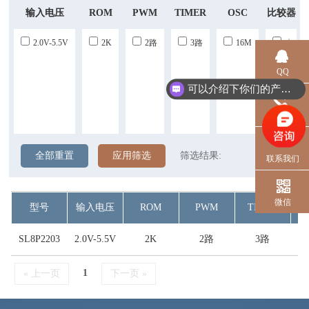
输入电压
ROM
PWM
TIMER
OSC
比较器
2.0V-5.5V
2K
2路
3路
16M
√
QQ
可以介绍下你们的产品么？
电话
全部重置
应用筛选
筛选结果:
联系我们
微信
型号
输入电压
ROM
PWM
TIMER
SL8P2203
2.0V-5.5V
2K
2路
3路
1
« 上一页
下一页 »