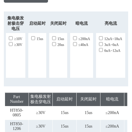
集电极发
射极击穿
启动延时
关闭延时
暗电流
亮电流
电压
≥10V
15us
15us
≤200nA
12uA~18uA
≥30V
20us
≤40nA
3uA~6uA
6uA~12uA
集电极发射
Part
启动延时
关闭延时
暗电流
Number
极击穿电压
HT850-
≥30V
15us
15us
≤200nA
3
0805
HT850-
≥30V
15us
15us
≤200nA
3
1206