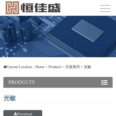
Current Location：
Home
>
Products
>
天源系列
>
光敏
PRODUCTS
光敏
Download