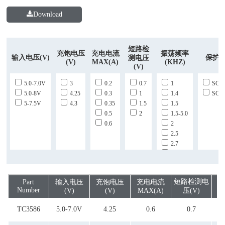
Download
短路检
充饱电压
充电电流
振荡频率
输入电压(v)
保护
测电压
(V)
MAX(A)
(KHZ)
(V)
5.0-7.0V
3
0.2
0.7
1
SCP
5.0-8V
4.25
0.3
1
1.4
SCP
5-7.5V
4.3
0.35
1.5
1.5
0.5
2
1.5-5.0
0.6
2
2.5
2.7
50
短路检测电
Part
输入电压
充饱电压
充电电流
振
Number
(v)
(V)
MAX(A)
压(V)
TC3586
5.0-7.0V
4.25
0.6
0.7
1