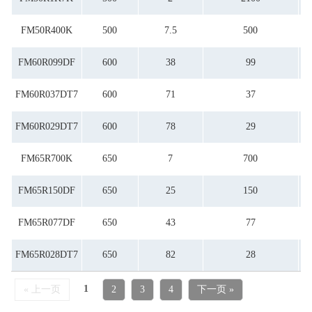
78
600
8
700
82
77
FM50R400K
500
7.5
500
87
99
FM60R099DF
600
38
99
FM60R037DT7
600
71
37
FM60R029DT7
600
78
29
FM65R700K
650
7
700
FM65R150DF
650
25
150
FM65R077DF
650
43
77
FM65R028DT7
650
82
28
1
« 上一页
2
3
4
下一页 »