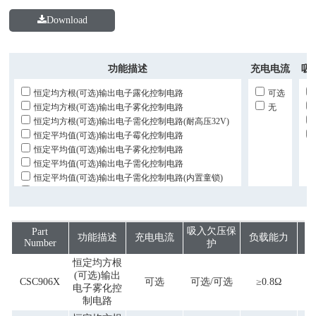
Download
功能描述
充电电流
吸
恒定均方根(可选)输出电子露化控制电路
可选
恒定均方根(可选)输出电子雾化控制电路
无
恒定均方根(可选)输出电子需化控制电路(耐高压32V)
恒定平均值(可选)输出电子霉化控制电路
恒定平均值(可选)输出电子雾化控制电路
恒定平均值(可选)输出电子需化控制电路
恒定平均值(可选)输出电子需化控制电路(内置童锁)
恒定平均值(可选)输出电子需化控制电路(耐高压32V)
任意恒压恒功率输出电子雾化控制电路(防自燃、干烧)
吸入欠压保
Part
功能描述
充电电流
负载能力
闪
Number
护
恒定均方根
(可选)输出
CSC906X
可选
可选/可选
≥0.8Ω
电子雾化控
制电路