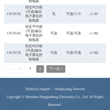
制电路
恒定均方根
(可选)输出
CSC913X
无
可选/3.1V
≥1.30
单
电子雾化控
制电路
恒定平均值
(可选)输出
CSC914X
可选
可选/可选
≥1.0Ω
单
电子需化控
制电路
恒定均方根
(可选)输出
CSC915X
可选
可选/可选
≥1.0Ω
单
电子雾化控
制电路
1
« 上一页
2
下一页 »
Technical Support:：WangGuang Network
Copyright © Shenzhen Hengjiasheng Electronics Co., Ltd. All Rights
Reserved.